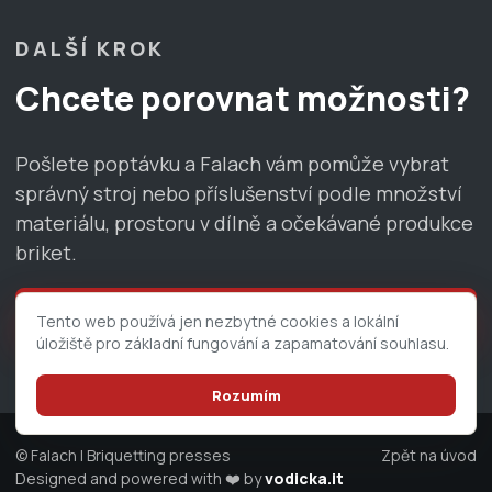
DALŠÍ KROK
Chcete porovnat možnosti?
Pošlete poptávku a Falach vám pomůže vybrat
správný stroj nebo příslušenství podle množství
materiálu, prostoru v dílně a očekávané produkce
briket.
Nezávazná poptávka
Tento web používá jen nezbytné cookies a lokální
úložiště pro základní fungování a zapamatování souhlasu.
Rozumím
© Falach | Briquetting presses
Zpět na úvod
Designed and powered with ❤️ by
vodicka.it