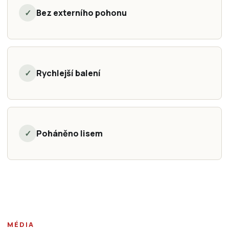
✓
Bez externího pohonu
✓
Rychlejší balení
✓
Poháněno lisem
MÉDIA