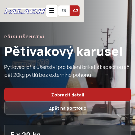
☰
EN
CZ
PŘÍSLUŠENSTVÍ
Pětivakový karusel
Pytlovací příslušenství pro balení briket s kapacitou až
pět 20kg pytlů bez externího pohonu.
Zobrazit detail
Zpět na portfolio
5 x 20 kg