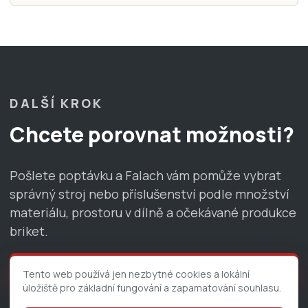
DALŠÍ KROK
Chcete porovnat možnosti?
Pošlete poptávku a Falach vám pomůže vybrat
správný stroj nebo příslušenství podle množství
materiálu, prostoru v dílně a očekávané produkce
briket.
Nezávazná poptávka
Tento web používá jen nezbytné cookies a lokální
úložiště pro základní fungování a zapamatování souhlasu.