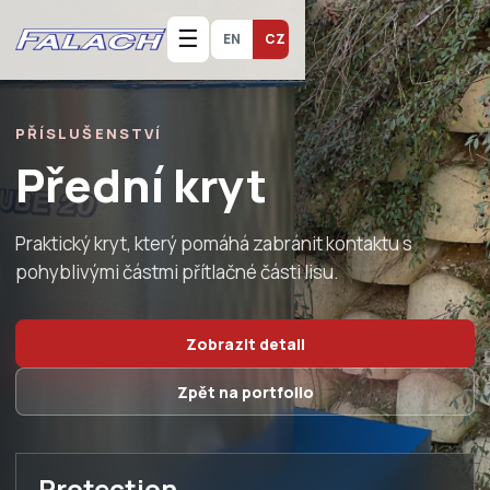
☰
EN
CZ
PŘÍSLUŠENSTVÍ
Přední kryt
Praktický kryt, který pomáhá zabránit kontaktu s
pohyblivými částmi přítlačné části lisu.
Zobrazit detail
Zpět na portfolio
Protection